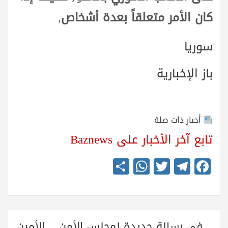
كان الأمر متعلقاً بعدة أشخاص
,
سوريا
باز الإخبارية
أخبار ذات صلة
تابع آخر الأخبار على Baznews
S
W
T
Te
Fa
ha
ha
wi
le
ce
re
ts
tte
gr
bo
A
r
a
ok
تصفّح
في رسالة جديدة لمجلس الأمن …الأمين