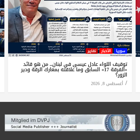
سوريا
الأخبار
تقارير
توقيف اللواء عادل عيسى في لبنان.. من هو قائد
«الفرقة 17» السابق وما علاقته بمعارك الرقة ودير
الزور؟
أغسطس 8, 2026