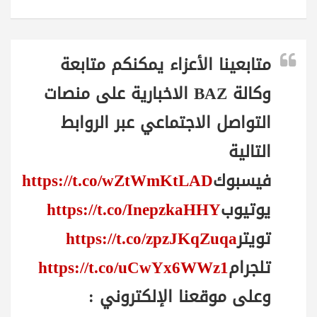
متابعينا الأعزاء يمكنكم متابعة
وكالة BAZ الاخبارية على منصات
التواصل الاجتماعي عبر الروابط
التالية
فيسبوك
https://t.co/wZtWmKtLAD
يوتيوب
https://t.co/InepzkaHHY
تويتر
https://t.co/zpzJKqZuqa
تلجرام
https://t.co/uCwYx6WWz1
وعلى موقعنا الإلكتروني :