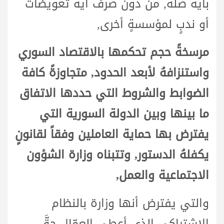
بأية صلة, من دون صرف أية تعويضات
أو ندبٍ لمؤسسةٍ أخرى,
مرسخةً حجم تحكمها بالاقتصاد السوري
واستنزافهُ لأبعد الحدود, متجاوزةً كافة
الضوابط والشروط التي حددها الاتفاق
ما بينها وبين الدولة السورية التي
يفترض بها حماية العاملين وفقاً لقانونٍ
يكفلهُ الدستور, وتتبناه وزارة الشؤون
الاجتماعية والعمل,
والتي يفترض أنها وزارة بالنظام
الاشتراكي الذي أعطى العمّال حقَّ