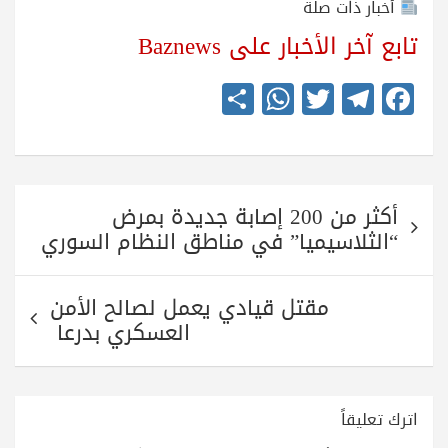
أخبار ذات صلة
تابع آخر الأخبار على Baznews
S
W
T
Te
Fa
ha
ha
wi
le
ce
re
ts
tte
gr
bo
A
r
a
ok
تصفّح
pp
m
أكثر من 200 إصابة جديدة بمرض
المقالات
“الثلاسيميا” في مناطق النظام السوري
مقتل قيادي يعمل لصالح الأمن
العسكري بدرعا
اترك تعليقاً