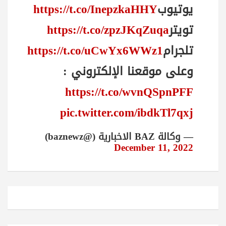
يوتيوب
https://t.co/InepzkaHHY
تويتر
https://t.co/zpzJKqZuqa
تلجرام
https://t.co/uCwYx6WWz1
وعلى موقعنا الإلكتروني :
https://t.co/wvnQSpnPFF
pic.twitter.com/ibdkTl7qxj
— وكالة BAZ الاخبارية (@baznewz)
December 11, 2022