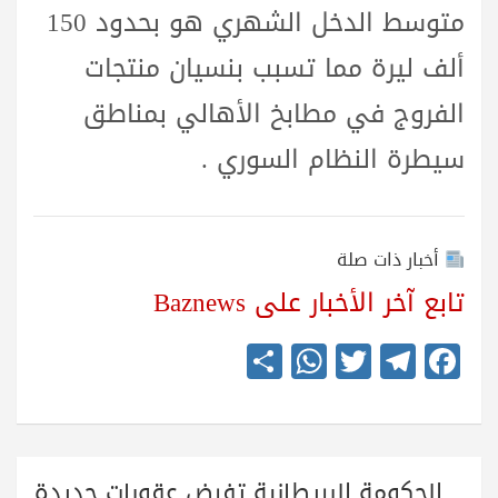
متوسط الدخل الشهري هو بحدود 150
ألف ليرة مما تسبب بنسيان منتجات
الفروج في مطابخ الأهالي بمناطق
سيطرة النظام السوري .
أخبار ذات صلة
تابع آخر الأخبار على Baznews
S
W
T
Te
Fa
ha
ha
wi
le
ce
re
ts
tte
gr
bo
A
r
a
ok
تصفّح
الحكومة البريطانية تفرض عقوبات جديدة