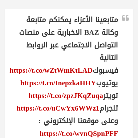
متابعينا الأعزاء يمكنكم متابعة
وكالة BAZ الاخبارية على منصات
التواصل الاجتماعي عبر الروابط
التالية
فيسبوك
https://t.co/wZtWmKtLAD
يوتيوب
https://t.co/InepzkaHHY
تويتر
https://t.co/zpzJKqZuqa
تلجرام
https://t.co/uCwYx6WWz1
وعلى موقعنا الإلكتروني :
https://t.co/wvnQSpnPFF