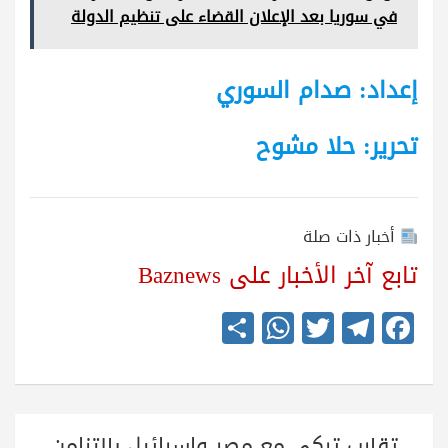
في سوريا بعد الإعلان القضاء على تنظيم الدولة
إعداد: صدام السوري
تحرير: حلا مشوح
أخبار ذات صلة
تابع آخر الأخبار على Baznews
S
W
T
Te
Fa
ha
ha
wi
le
ce
re
ts
tte
gr
bo
A
r
a
ok
تصفّح
تقارب تركي مع مصر وإسرائيل بالتزامن