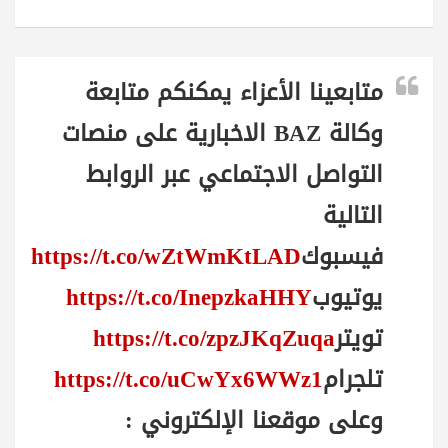
متابعينا الأعزاء يمكنكم متابعة
وكالة BAZ الاخبارية على منصات
التواصل الاجتماعي عبر الروابط
التالية
فيسبوك
https://t.co/wZtWmKtLAD
يوتيوب
https://t.co/InepzkaHHY
تويتر
https://t.co/zpzJKqZuqa
تلجرام
https://t.co/uCwYx6WWz1
وعلى موقعنا الإلكتروني :