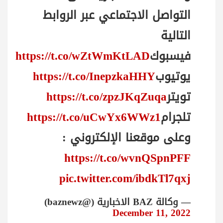
التواصل الاجتماعي عبر الروابط
التالية
فيسبوك
https://t.co/wZtWmKtLAD
يوتيوب
https://t.co/InepzkaHHY
تويتر
https://t.co/zpzJKqZuqa
تلجرام
https://t.co/uCwYx6WWz1
وعلى موقعنا الإلكتروني :
https://t.co/wvnQSpnPFF
pic.twitter.com/ibdkTl7qxj
— وكالة BAZ الاخبارية (@baznewz)
December 11, 2022