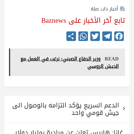
أخبار ذات صلة
تابع آخر الأخبار على Baznews
S
W
T
Te
Fa
ha
ha
wi
le
ce
re
ts
tte
gr
bo
READ
وزير الدفاع الصيني: نرغب في العمل مع
A
r
a
ok
الجيش الروسي
pp
m
تصفّح
الدعم السريع يؤكد التزامه بالوصول الى
المقالات
جيش قومي واحد
غانا: هاريس تعلن عن مبادرة بمليار دولار