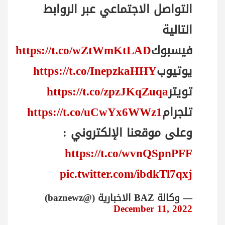
التواصل الاجتماعي عبر الروابط
التالية
فيسبوك
https://t.co/wZtWmKtLAD
يوتيوب
https://t.co/InepzkaHHY
تويتر
https://t.co/zpzJKqZuqa
تلجرام
https://t.co/uCwYx6WWz1
وعلى موقعنا الإلكتروني :
https://t.co/wvnQSpnPFF
pic.twitter.com/ibdkTl7qxj
— وكالة BAZ الاخبارية (@baznewz)
December 11, 2022