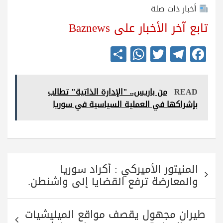
أخبار ذات صلة
تابع آخر الأخبار على Baznews
S
W
T
Te
Fa
ha
ha
wi
le
ce
re
ts
tte
gr
bo
READ
من باريس.. "الإدارة الذاتية" تطالب
A
r
a
ok
بإشراكها في العملية السياسية في سوريا
pp
m
تصفّح
المنيتور الأميركي : أكراد سوريا
المقالات
والمعارضة ترفع القضايا إلى واشنطن.
طيران مجهول يقصف مواقع الميليشيات