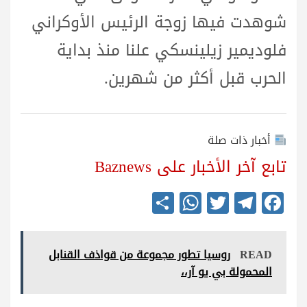
شوهدت فيها زوجة الرئيس الأوكراني
فلوديمير زيلينسكي علنا منذ بداية
الحرب قبل أكثر من شهرين.
أخبار ذات صلة
تابع آخر الأخبار على Baznews
S
W
T
Te
Fa
ha
ha
wi
le
ce
re
ts
tte
gr
bo
READ
روسيا تطور مجموعة من قواذف القنابل
A
r
a
ok
المحمولة بي يو آر،،
pp
m