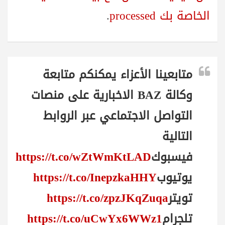
الخاصة بك processed
.
متابعينا الأعزاء يمكنكم متابعة
وكالة BAZ الاخبارية على منصات
التواصل الاجتماعي عبر الروابط
التالية
فيسبوك
https://t.co/wZtWmKtLAD
يوتيوب
https://t.co/InepzkaHHY
تويتر
https://t.co/zpzJKqZuqa
تلجرام
https://t.co/uCwYx6WWz1