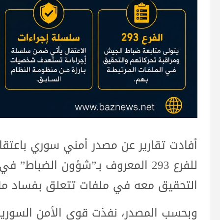
أفادت تقارير عن مصدر أمني سوري باعتقا
للفرع 293 المعروف بـ”شؤون الضباط”
التحقيق معه في ملفات تتعلق بفساد مال
وبحسب المصدر، نفذت قوى الأمن السورية