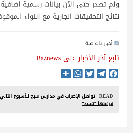
ولم تصدر حتى الآن بيانات رسمية إضافية
نتائج التحقيقات الجارية مع اللواء الموقو
أخبار ذات صلة
تابع آخر الأخبار على Baznews
S
W
T
Te
Fa
ha
ha
wi
le
ce
re
ts
tte
gr
bo
READ
تواصل الإضراب في مدارس منبج للأسبوع الثاني ع
A
r
a
ok
فرضتها “قسد”
pp
m