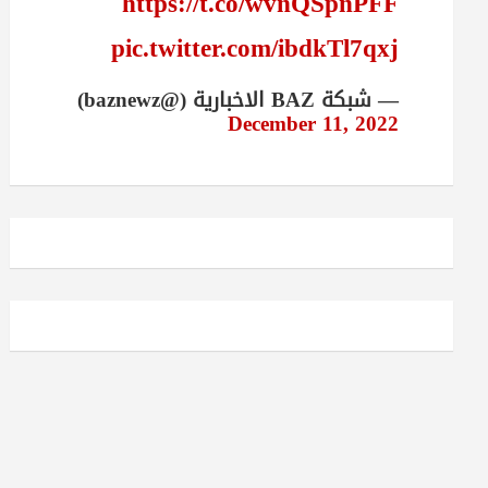
https://t.co/wvnQSpnPFF
pic.twitter.com/ibdkTl7qxj
— شبكة BAZ الاخبارية (@baznewz)
December 11, 2022