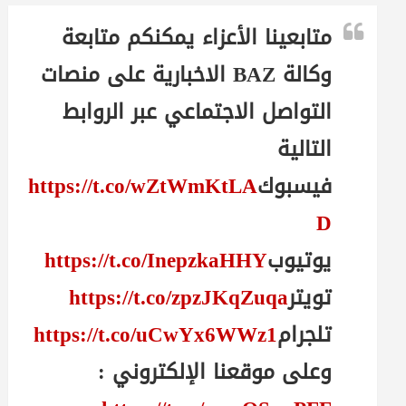
متابعينا الأعزاء يمكنكم متابعة
وكالة BAZ الاخبارية على منصات
التواصل الاجتماعي عبر الروابط
التالية
فيسبوك
https://t.co/wZtWmKtLA
D
يوتيوب
https://t.co/InepzkaHHY
تويتر
https://t.co/zpzJKqZuqa
تلجرام
https://t.co/uCwYx6WWz1
وعلى موقعنا الإلكتروني :