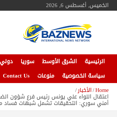
Ski
الخميس, أغسطس 6, 2026
t
conten
BAZNEWS
شبكة باز الإخبارية
الرئيسية
الشرق الأوسط
سوريا
دولي
سياسة الخصوصية
منوعات
Contact Us
Home
الأخبار
اعتقال اللواء علي يونس رئيس فرع شؤون الضب
أمني سوري: التحقيقات تشمل شبهات فساد مالي