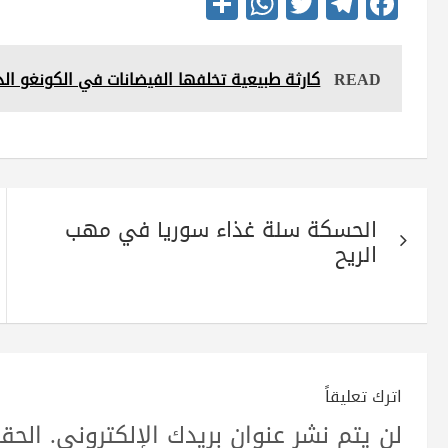
S
W
T
Te
Fa
ha
ha
wi
le
ce
re
ts
tte
gr
bo
READ
كارثة طبيعية تخلفها الفيضانات في الكونغو ال
A
r
a
ok
pp
m
تصفّح
الحسكة سلة غذاء سوريا في مهب
المقالات
الريح
اترك تعليقاً
لن يتم نشر عنوان بريدك الإلكتروني.
الحقو