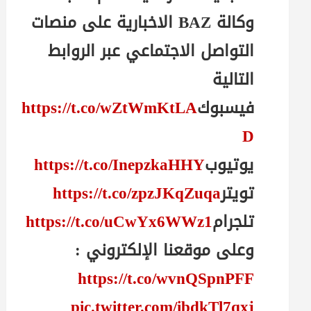
وكالة BAZ الاخبارية على منصات
التواصل الاجتماعي عبر الروابط
التالية
فيسبوك
https://t.co/wZtWmKtLA
D
يوتيوب
https://t.co/InepzkaHHY
تويتر
https://t.co/zpzJKqZuqa
تلجرام
https://t.co/uCwYx6WWz1
وعلى موقعنا الإلكتروني :
https://t.co/wvnQSpnPFF
pic.twitter.com/ibdkTl7qxj