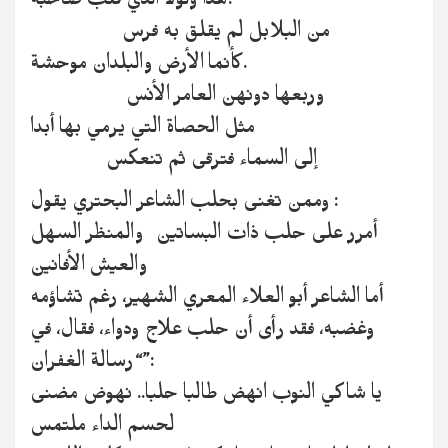
هذا ولولا الذي قلب صاحبه.
من البلابل لم يقلق به فرس
كأنما الأرض والبلدان موحشة.
وربعها دونهن العامر الأنس
مثل الحصاة التي يرمي بها أبدا
إلى السماء فترقى ثم تنعكس
وممن تغنى بحلب الشاعر البحتري يقول :
أمرر على حلب ذات البساتين والمنظر السهل
والعيش الأفانين
أما الشاعر أبو العلاء المعري الشهير، رغم تشاؤمه
وغضبه، فقد رأى أن حلب علاج ودواء، فقال، في
“رسالة الغفران”:
يا شاكي النوب انهض طالبا حلبا.. نهوض مضنى
لحسم الداء ملتمس