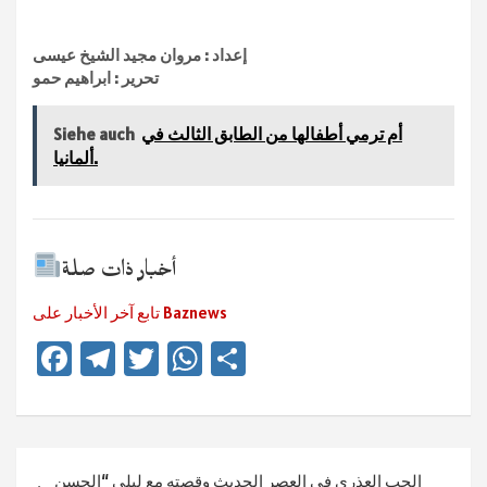
إعداد : مروان مجيد الشيخ عيسى
تحرير : ابراهيم حمو
أم ترمي أطفالها من الطابق الثالث في
Siehe auch
ألمانيا.
أخبار ذات صلة
تابع آخر الأخبار على Baznews
Fa
Te
T
W
Te
ce
le
wi
h
ile
b
gr
tt
at
n
o
a
er
sA
Beitragsnavigation
الحب العذري في العصر الحديث وقصته مع ليلى “الحسن