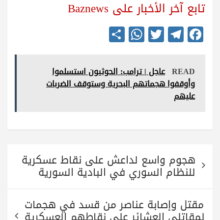
تابع آخر الأخبار على Baznews
S
W
T
Te
Fa
ha
ha
wi
le
ce
re
ts
tte
gr
bo
READ
عاجل | ترامب: الحوثيون استسلموا
A
r
a
ok
وأوقفوا هجماتهم البحرية وستوقف الضربات
pp
m
عليهم
تصفّح
هجوم واسع لداعش على نقاط عسكرية
المقالات
للنظام السوري في البادية السورية
مقتل وإصابة عناصر من قسد في هجمات
لمقاتلي العشائر على نقاطهم العسكرية