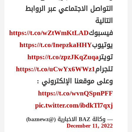
التواصل الاجتماعي عبر الروابط
التالية
فيسبوك
https://t.co/wZtWmKtLAD
يوتيوب
https://t.co/InepzkaHHY
تويتر
https://t.co/zpzJKqZuqa
تلجرام
https://t.co/uCwYx6WWz1
وعلى موقعنا الإلكتروني :
https://t.co/wvnQSpnPFF
pic.twitter.com/ibdkTl7qxj
— وكالة BAZ الاخبارية (@baznewz)
December 11, 2022