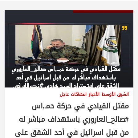
الشرق الأوسط
الأخبار
انتهاكات
عاجل
مقتل القيادي في حركة حمـ,اس
⁧‫#صالح_العاروري‬⁩ باستهداف مباشر له
من قبل اسرائيل في أحد الشقق على