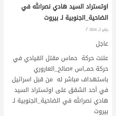
اوتستراد السيد هادي ⁧‫نصرالله‬⁩ في
⁧‫الضاحية_الجنوبية‬⁩ لـ ⁧‫بيروت‬⁩
يناير 2, 2024
عاجل
علنت حركة حماس مقتل القيادي في
حركة حمـ,اس ⁧‫#صالح_العاروري‬⁩
باستهداف مباشر له
من قبل اسرائيل
في أحد الشقق على اوتستراد السيد
هادي ⁧‫نصرالله‬⁩ في ⁧‫الضاحية_الجنوبية‬⁩ لـ
⁧‫بيروت‬⁩