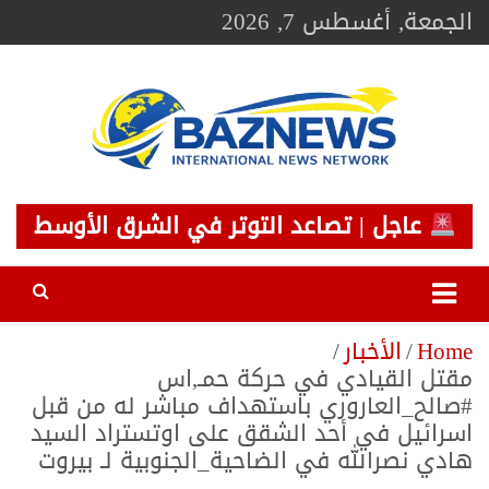
Ski
الجمعة, أغسطس 7, 2026
t
conten
BAZNEWS
شبكة باز الإخبارية
عاجل | تصاعد التوتر في الشرق الأوسط
Home
الأخبار
مقتل القيادي في حركة حمـ,اس
⁧‫#صالح_العاروري‬⁩ باستهداف مباشر له من قبل
اسرائيل في أحد الشقق على اوتستراد السيد
هادي ⁧‫نصرالله‬⁩ في ⁧‫الضاحية_الجنوبية‬⁩ لـ ⁧‫بيروت‬⁩