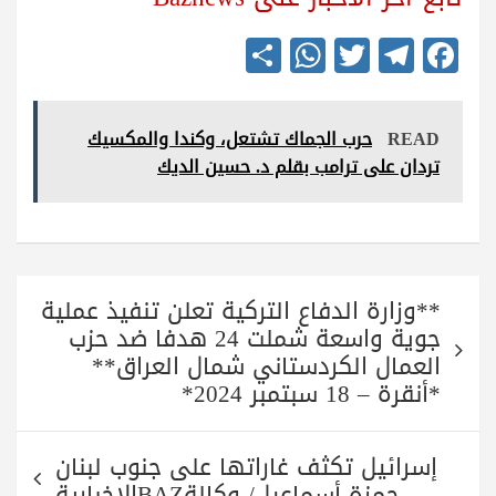
S
W
T
Te
Fa
ha
ha
wi
le
ce
re
ts
tte
gr
bo
READ
حرب الجماك تشتعل، وكندا والمكسيك
A
r
a
ok
تردان على ترامب بقلم د. حسين الديك
pp
m
تصفّح
**وزارة الدفاع التركية تعلن تنفيذ عملية
المقالات
جوية واسعة شملت 24 هدفا ضد حزب
العمال الكردستاني شمال العراق**
*أنقرة – 18 سبتمبر 2024*
إسرائيل تكثف غاراتها على جنوب لبنان
حمزة أسماعيل/ وكالةBAZالاخبارية