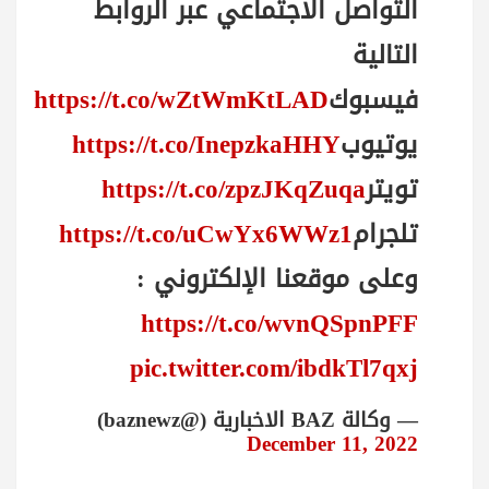
التواصل الاجتماعي عبر الروابط
التالية
فيسبوك
https://t.co/wZtWmKtLAD
يوتيوب
https://t.co/InepzkaHHY
تويتر
https://t.co/zpzJKqZuqa
تلجرام
https://t.co/uCwYx6WWz1
وعلى موقعنا الإلكتروني :
https://t.co/wvnQSpnPFF
pic.twitter.com/ibdkTl7qxj
— وكالة BAZ الاخبارية (@baznewz)
December 11, 2022