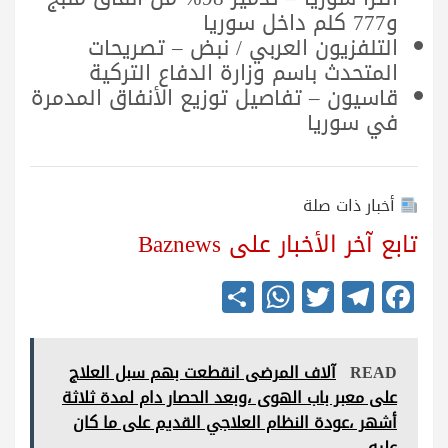
و777 كلم داخل سوريا
التلفزيون العربي / نبض – تصريحات
المتحدث باسم وزارة الدفاع التركية
قاسيون – تفاصيل توزيع الأنفاق المدمرة
في سوريا
أخبار ذات صلة
تابع آخر الأخبار على Baznews
S
W
T
Te
Fa
ha
ha
wi
le
ce
re
ts
tte
gr
bo
READ
آلاف المرضى انقطعت بهم سبل العلاج
A
r
a
ok
على معبر باب الهوى ،وبعد الحصار دام لمدة ثلاثة
pp
m
أشهر ،عودة النظام العلاجي القديم على ما كان
عليه