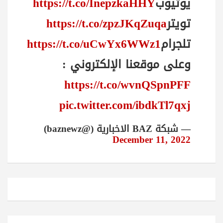
يوتيوب
https://t.co/InepzkaHHY
تويتر
https://t.co/zpzJKqZuqa
تلجرام
https://t.co/uCwYx6WWz1
وعلى موقعنا الإلكتروني :
https://t.co/wvnQSpnPFF
pic.twitter.com/ibdkTl7qxj
— شبكة BAZ الاخبارية (@baznewz)
December 11, 2022