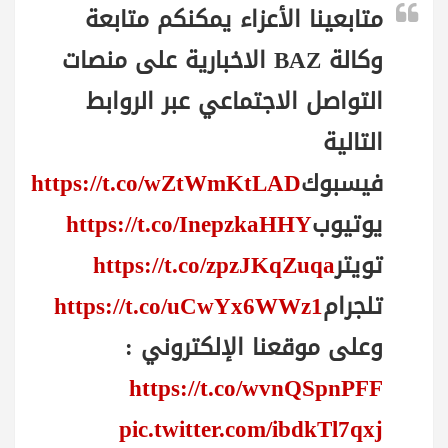
متابعينا الأعزاء يمكنكم متابعة
وكالة BAZ الاخبارية على منصات
التواصل الاجتماعي عبر الروابط
التالية
فيسبوك
https://t.co/wZtWmKtLAD
يوتيوب
https://t.co/InepzkaHHY
تويتر
https://t.co/zpzJKqZuqa
تلجرام
https://t.co/uCwYx6WWz1
وعلى موقعنا الإلكتروني :
https://t.co/wvnQSpnPFF
pic.twitter.com/ibdkTl7qxj