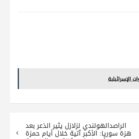
ت الإسرائيلية
الراصدالهولندي لزلازل يثير الذعر بعد
هزة سوريا: الأكبر آتية خلال أيام حمزة