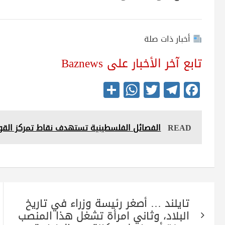
أخبار ذات صلة
تابع آخر الأخبار على Baznews
S
W
T
Te
Fa
ha
ha
wi
le
ce
re
ts
tte
gr
bo
READ
الفصائل الفلسطينية تستهدف نقاط تمركز القوا
A
r
a
ok
pp
m
تصفّح
تايلند … أصغر رئيسة وزراء في تاريخ
المقالات
البلاد، وثاني امرأة تشغل هذا المنصب