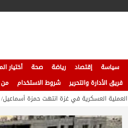
سياسة
إقتصاد
رياضة
صحة
أختيار الم
فريق الأدارة والتحرير
شروط الاستخدام
من نحن
لية العسكرية في غزة انتهت حمزة أسماعيل/ وكالةBAZالا