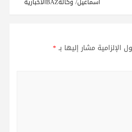
أسماعيل/ وكالةBAZالاخبارية
ل الإلزامية مشار إليها بـ
*