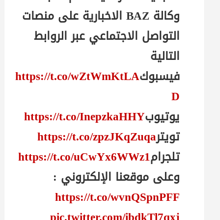
وكالة BAZ الاخبارية على منصات
التواصل الاجتماعي عبر الروابط
التالية
فيسبوك
https://t.co/wZtWmKtLA
D
يوتيوب
https://t.co/InepzkaHHY
تويتر
https://t.co/zpzJKqZuqa
تلجرام
https://t.co/uCwYx6WWz1
وعلى موقعنا الإلكتروني :
https://t.co/wvnQSpnPFF
pic.twitter.com/ibdkTl7qxj