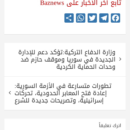
تابع آخر الأخبار على Baznews
S
W
T
Te
Fa
ha
ha
wi
le
ce
re
ts
tte
gr
bo
A
r
a
ok
تصفّح
pp
m
وزارة الدفاع التركية:تؤكد دعم للإدارة
المقالات
الجديدة في سوريا وموقف حازم ضد
وحدات الحماية الكردية
تطورات متسارعة في الأزمة السورية:
إعادة فتح المعابر الحدودية، تحركات
إسرائيلية، وتصريحات جديدة للشرع
اترك تعليقاً