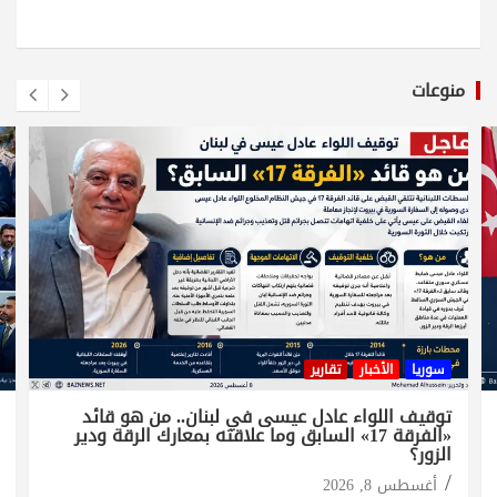
منوعات
سوريا
الأخبار
تقارير
توقيف اللواء عادل عيسى في لبنان.. من هو قائد
«الفرقة 17» السابق وما علاقته بمعارك الرقة ودير
الزور؟
أغسطس 8, 2026